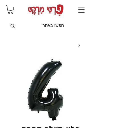
שִׂים
לֵב:
בְּאֲתָר
זֶה
מֻפְעֶלֶת
מַעֲרֶכֶת
"נָגִישׁ
בִּקְלִיק"
הַמְּסַיַּעַת
לִנְגִישׁוּת
הָאֲתָר.