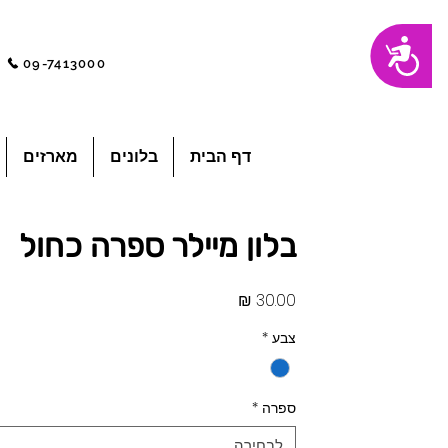
שִׂים
נגישות
לֵב:
בְּאֲתָר
09-7413000
זֶה
מֻפְעֶלֶת
מַעֲרֶכֶת
"נָגִישׁ
בִּקְלִיק"
הַמְּסַיַּעַת
לִנְגִישׁוּת
הָאֲתָר.
לְחַץ
דף הבית
בלונים
מארזים
Control-
F11
לְהַתְאָמַת
הָאֲתָר
לְעִוְורִים
הַמִּשְׁתַּמְּשִׁים
בְּתוֹכְנַת
בלון מיילר ספרה כחול
קוֹרֵא־מָסָךְ;
לְחַץ
Control-
F10
לִפְתִיחַת
מחיר
תַּפְרִיט
נְגִישׁוּת.
צבע
*
ספרה
*
לבחירה