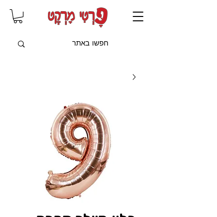
שִׂים
לֵב:
בְּאֲתָר
זֶה
מֻפְעֶלֶת
מַעֲרֶכֶת
"נָגִישׁ
בִּקְלִיק"
הַמְּסַיַּעַת
לִנְגִישׁוּת
הָאֲתָר.