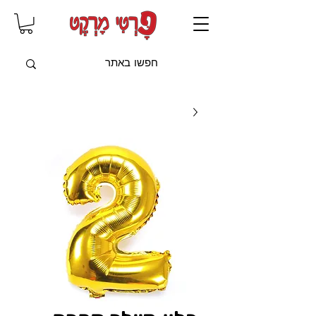
שִׂים
לֵב:
בְּאֲתָר
זֶה
מֻפְעֶלֶת
מַעֲרֶכֶת
"נָגִישׁ
בִּקְלִיק"
הַמְּסַיַּעַת
לִנְגִישׁוּת
הָאֲתָר.