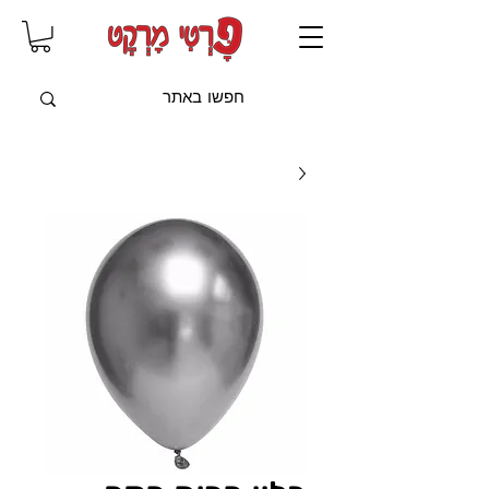
שִׂים
לֵב:
בְּאֲתָר
זֶה
מֻפְעֶלֶת
מַעֲרֶכֶת
"נָגִישׁ
בִּקְלִיק"
הַמְּסַיַּעַת
לִנְגִישׁוּת
הָאֲתָר.