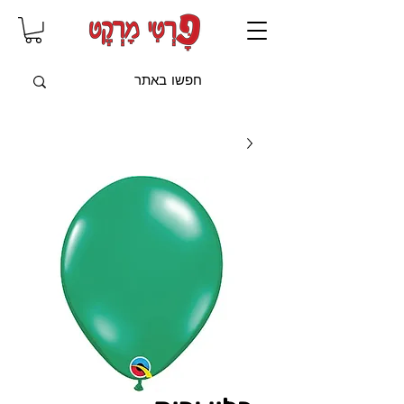
שִׂים
לֵב:
בְּאֲתָר
זֶה
מֻפְעֶלֶת
מַעֲרֶכֶת
"נָגִישׁ
בִּקְלִיק"
הַמְּסַיַּעַת
לִנְגִישׁוּת
הָאֲתָר.