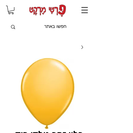
שִׂים
לֵב:
בְּאֲתָר
זֶה
מֻפְעֶלֶת
מַעֲרֶכֶת
"נָגִישׁ
בִּקְלִיק"
הַמְּסַיַּעַת
לִנְגִישׁוּת
הָאֲתָר.