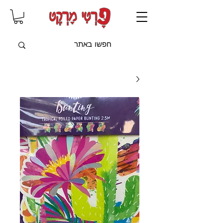
שִׂים
לֵב:
בְּאֲתָר
זֶה
מֻפְעֶלֶת
מַעֲרֶכֶת
"נָגִישׁ
בִּקְלִיק"
הַמְּסַיַּעַת
לִנְגִישׁוּת
הָאֲתָר.