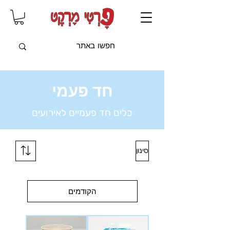
שִׂים
לֵב:
בְּאֲתָר
זֶה
מֻפְעֶלֶת
מַעֲרֶכֶת
"נָגִישׁ
בִּקְלִיק"
הַמְּסַיַּעַת
לִנְגִישׁוּת
הָאֲתָר.
חד פעמי
כלים חד פעמיים לאירועים
סינון
הקודמים