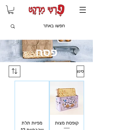
שִׂים
לֵב:
בְּאֲתָר
זֶה
מֻפְעֶלֶת
מַעֲרֶכֶת
"נָגִישׁ
בִּקְלִיק"
הַמְּסַיַּעַת
לִנְגִישׁוּת
הָאֲתָר.
פסח
סינון
קופסת מצות
מפיות תלת
שכבתיות 12